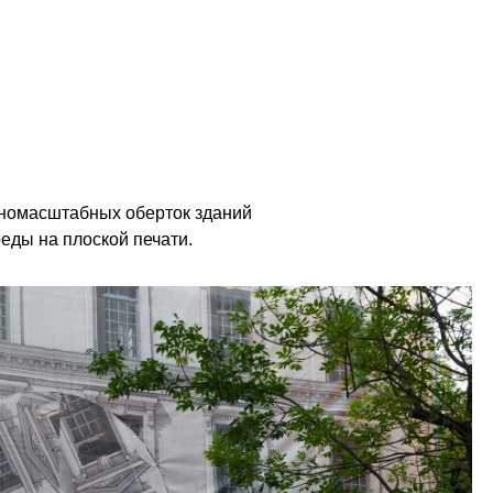
номасштабных оберток зданий
еды на плоской печати.